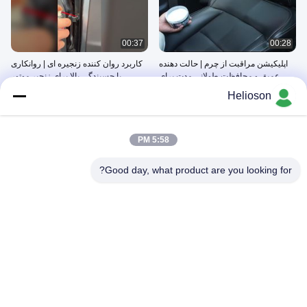
00:37
00:28
اپلیکیشن مراقبت از چرم | حالت دهنده
کاربرد روان کننده زنجیره ای | روانکاری
عمیق و محافظت طولانی مدت برای
با چسبندگی بالا برای زنجیر موتور
سطوح چرمی
سیکلت و دوچرخه
March 12, 2026
March 13, 2026
Helioson
5:58 PM
Good day, what product are you looking for?
09:54
00:54
کاربرد رنگ اسپری اکریلیک | پوشش
راهنمای نصب PPF | برنامه گام به گام
صاف برای فلز، پلاستیک، چوب و موارد
فیلم محافظت از رنگ
دیگر
March 06, 2026
March 12, 2026
01:00
00:43