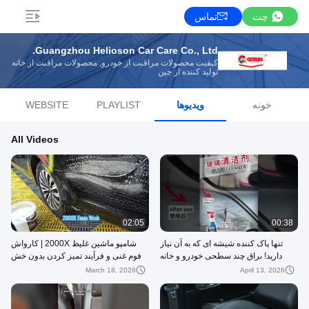
چت
تماس
Guangzhou Helioson Car Care Co., Ltd.
کیفیت محصولات مراقبت از خودرو, محصولات مراقبت از خانه
تولید کننده از چین
خونه
ویدیوها
PLAYLIST
WEBSITE
All Videos
02:05
00:38
تنها پاک کننده شیشه ای که به آن نیاز
شامپو ماشین غلیظ 2000X | کارواش
دارید! براق چند سطحی خودرو و خانه
فوم غنی و فرآیند تمیز کردن بدون خش
March 18, 2026
April 13, 2026