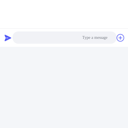
اسپری محافظ چرم و داخلی GETSUN -
اسپری پاک کننده چربی گیر موتور
محافظ UV با براقیت بالا برای وینیل،
Getsun
لاستیک و پلاستیک
February 09, 2026
March 03, 2026
00:53
00:50
پاک کننده تماس GETSUN
تبدیل کلی تایر! درخشش طولانی مدت و
محافظت در برابر اشعه ماوراء بنفش
April 04, 2026
April 09, 2026
Photo
Video Call
Audio Call
00:57
00:30
چگونه فضای داخلی خودرو خود را ضد
تصحیح رنگ حرفه ای: ترکیب مالشی
عفونی و براق کنیم
برش سنگین Getsun
July 13, 2026
March 28, 2026