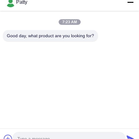
Patty
آدرس ما
آدرس شرکت
7:23 AM
اتاق 1801-1803، ساختمان A3، گرینلند مرکزی پلازا، منطقه
Huangpu، گوانگژو، چین
Good day, what product are you looking for?
آدرس کارخانه
جاده لونگ دونگ شماره 8، پارک صنعتی با تکنولوژی بالا، منطقه
توسعه اقتصادی کنگوا، گوانگ دونگ، چین
تلفن
0086-20-87809255
چین کیفیت خوب محصولات مراقبت از خودرو عرضه کننده. حقوق چاپ
-2026 Guangzhou Helioson Car Care Co., Ltd. تمام حقوق محفوظ
است
نقشه سایت
|
سیاست حفظ حریم خصوصی