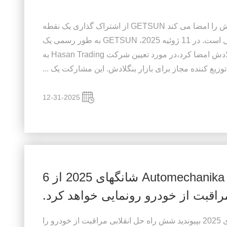
GETSUN توزیع کننده مجاز در بنگلادش را امضا می کند GETSUN از اشتراک گذاری یک نقطه
عطف مهم برای نام تجاری خوشحال است. در 11 ژوئیه 2025، GETSUN به طور رسمی یک
توافقنامه مجوز با یک شریک محلی در بنگلادش امضا کرد،در مورد تعیین شرکت Hasan Trading به
وزیع کننده مجاز برای بازار بنگلادش. این مشارکت یک ...
12-31-2025
GETSUN در نمایشگاه Automechanika شانگهای 2025 از 6
اقبت از خودرو رونمایی خواهد کرد.
به GETSUN در Automechanika شانگهای 2025 بپیوندید شش راه حل انقلابی مراقبت از خودرو را