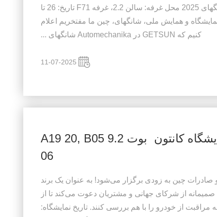
کشف کنید رویداد: Automechanika شانگهای 2025 محل غرفه: سالن 2.2، غرفه F71 تاریخ: 26 تا
ری: مرکز نمایشگاه و همایش ملی، شانگهای، چین ما مفتخریم اعلام
کنیم که GETSUN در Automechanika شانگهای ...
11-07-2025
GETSUN در 138مین نمایشگاه کانتون ️ بوت 9.2 A19 ️20, B05
️06
صادرات چین به زودی برگزار می‌شود! به عنوان یک برند
حرفه‌ای مراقبت از خودرو، GETSUN صمیمانه از شرکای جهانی و مشتریان دعوت می‌کند تا از
نه مراقبت از خودرو را با هم بررسی کنند. تاریخ نمایشگاه: