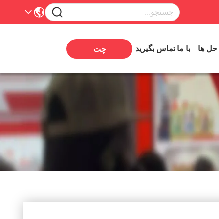
 حل ها
با ما تماس بگیرید
چت