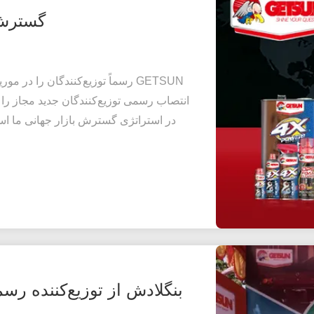
گسترش GETSUN به موریشوس و 
انتصاب رسمی توزیع‌کنندگان جدید مجاز را
بنگلادش از توزیع‌کننده رسمی و مجاز ETSUN