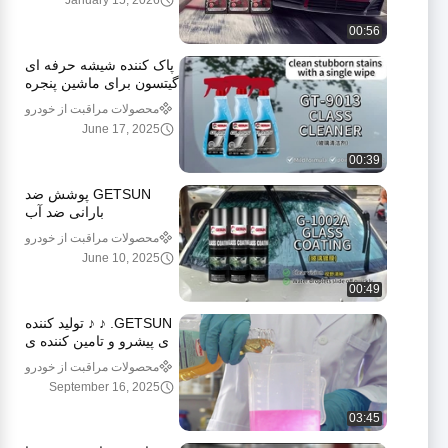
January 15, 2026
00:56
پاک کننده شیشه حرفه ای
گیتسون برای ماشین پنجره
ها و آینه ها اسپری تمیز
محصولات مراقبت از خودرو
کننده شیشه سازگار با
June 17, 2025
محیط زیست
00:39
GETSUN پوشش ضد
بارانی ضد آب
محصولات مراقبت از خودرو
June 10, 2025
00:49
GETSUN. ♪ ♪ تولید کننده
ی پیشرو و تامین کننده ی
جهانی مراقبت های خودرو
محصولات مراقبت از خودرو
September 16, 2025
03:45