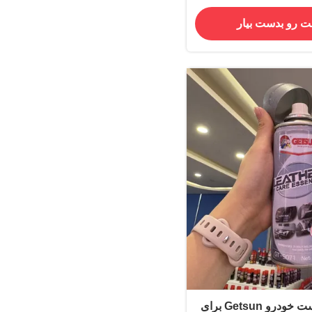
ت رو بدست بیار
اسپری محافظ پوست خودرو Getsun برای