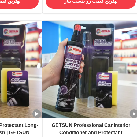
بهترین قیمت رو بدست بیار
بهترین قیم
برای فضای داخلی خودرو
Protectant Long-
GETSUN Professional Car Interior
ish | GETSUN
Conditioner and Protectant