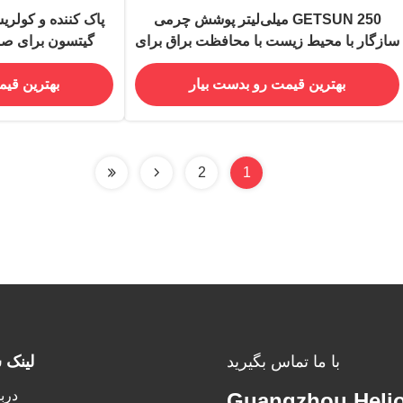
GETSUN 250 میلی‌لیتر پوشش چرمی
پاک کننده و کولری
سازگار با محیط زیست با محافظت براق برای
گیتسون برای صن
فیلم موتور و مراقبت از خودرو
بهترین قیمت رو بدست بیار
بهترین قیم
2
1
با ما تماس بگیرید
لینک 
دربا
Guangzhou Helio