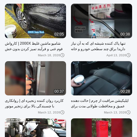
02:05
00:38
تنها پاک کننده شیشه ای که به آن نیاز
شامپو ماشین غلیظ 2000X | کارواش
دارید! براق چند سطحی خودرو و خانه
فوم غنی و فرآیند تمیز کردن بدون خش
March 18, 2026
April 13, 2026
00:37
00:28
اپلیکیشن مراقبت از چرم | حالت دهنده
کاربرد روان کننده زنجیره ای | روانکاری
عمیق و محافظت طولانی مدت برای
با چسبندگی بالا برای زنجیر موتور
سطوح چرمی
سیکلت و دوچرخه
March 12, 2026
March 13, 2026