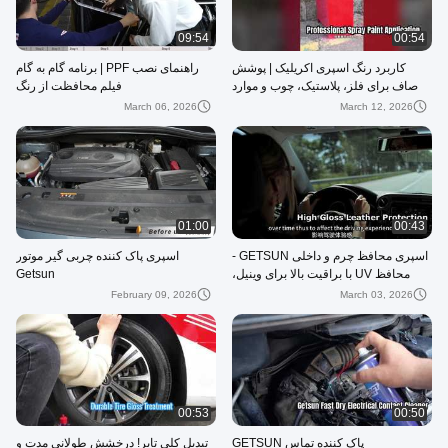
09:54
00:54
کاربرد رنگ اسپری اکریلیک | پوشش
راهنمای نصب PPF | برنامه گام به گام
صاف برای فلز، پلاستیک، چوب و موارد
فیلم محافظت از رنگ
دیگر
March 06, 2026
March 12, 2026
01:00
00:43
اسپری محافظ چرم و داخلی GETSUN -
اسپری پاک کننده چربی گیر موتور
محافظ UV با براقیت بالا برای وینیل،
Getsun
لاستیک و پلاستیک
February 09, 2026
March 03, 2026
00:53
00:50
پاک کننده تماس GETSUN
تبدیل کلی تایر! درخشش طولانی مدت و