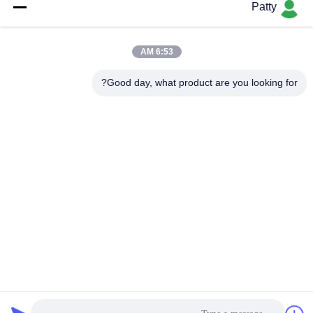
Patty
6:53 AM
02:05
01:02
اسپری محافظ عمیق چرم
شامپو ماشین 2000x Hyper
Good day, what product are you looking for?
Concentrated – فوم قدرتمند و تمیز
March 12, 2026
کننده ایمن
March 28, 2026
01:02
01:11
موم کارناوبای ممتاز: محافظت 12 ماهه
فیلم پوششی آب: اثر فوق آبگریز
May 11, 2026
April 04, 2026
00:56
01:36