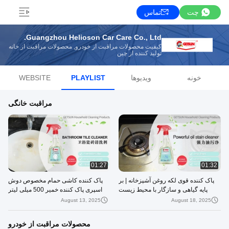
چت
تماس
Guangzhou Helioson Car Care Co., Ltd.
کیفیت محصولات مراقبت از خودرو, محصولات مراقبت از خانه
تولید کننده از چین
خونه
ویدیوها
PLAYLIST
WEBSITE
مراقبت خانگی
01:27
01:32
پاک کننده قوی لکه روغن آشپزخانه | بر
پاک کننده کاشی حمام مخصوص دوش
پایه گیاهی و سازگار با محیط زیست
اسپری پاک کننده خمیر 500 میلی لیتر
August 13, 2025
August 18, 2025
محصولات مراقبت از خودرو