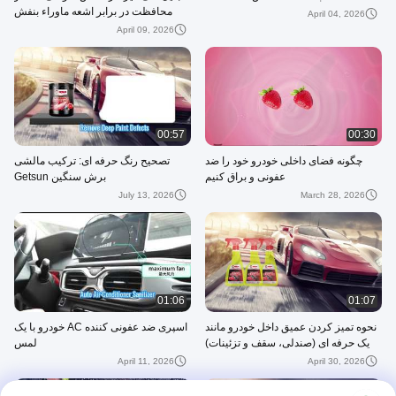
محافظت در برابر اشعه ماوراء بنفش
April 04, 2026
April 09, 2026
00:57
00:30
چگونه فضای داخلی خودرو خود را ضد
تصحیح رنگ حرفه ای: ترکیب مالشی
عفونی و براق کنیم
برش سنگین Getsun
July 13, 2026
March 28, 2026
01:06
01:07
نحوه تمیز کردن عمیق داخل خودرو مانند
اسپری ضد عفونی کننده AC خودرو با یک
یک حرفه ای (صندلی، سقف و تزئینات)
لمس
April 11, 2026
April 30, 2026