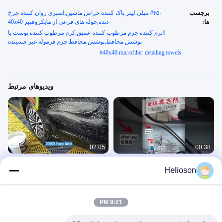
برچسب
#
۴۵۰ میلی لیتر پاک کننده خراش ماشین,اسپری روان کننده چرخ
ها:
دنده,حوله های فرعی از مایکروفیبر 40x40
#
نرم کننده چرم مرطوب کننده عمیق,کرم مرطوب کننده پوست با
پوشش محافظ,پوشش محافظ چرم فرموله غیر چسبنده
#
40x40 microfiber detailing towels
ویدیوهای مرتبط
02:05
00:38
تنها پاک کننده شیشه ای که به آن نیاز
شامپو ماشین غلیظ 2000X | کارواش
Helioson
دارید! براق چند سطحی خودرو و خانه
فوم غنی و فرآیند تمیز کردن بدون خش
محصولات مراقبت از خودرو
محصولات مراقبت از خودرو
March 18, 2026
April 13, 2026
9:21 PM