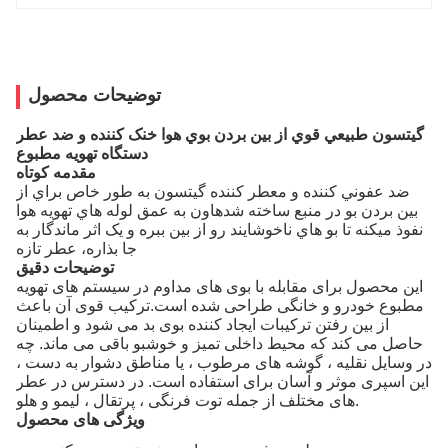
توضیحات محصول
گيتسون طبيعي قوي از بين بردن بوي هوا خنک کننده و ضد عطر
دستگاه تهویه مطبوع
مقدمه کوتاه
ضد عفوني کننده و معطر کننده گيتسون به طور خاص براي از
بين بردن بو در منبع ساخته شدهاون به عمق لوله هاي تهویه هوا
نفوذ ميکنه تا بو هاي ناخوشايند رو از بين ببره و يک اثر ماندگار به
جا بذاره، عطر تازه
توضیحات دقیق
این محصول برای مقابله با بوی های مداوم در سیستم های تهویه
مطبوع خودرو و خانگی طراحی شده است.ترکیب قوی آن باعث
از بین رفتن ترکیبات ایجاد کننده بوی بد می شود و اطمینان
حاصل می کند که محیط داخلی تمیز و خوشبو باقی می ماند. چه
در وسایل نقلیه ، گوشه های مرطوب ، یا مناطق دشوار به دست ،
این اسپری موثر و آسان برای استفاده است. در دسترس در عطر
های مختلف از جمله توت فرنگی ، پرتقال ، لیمو و هلو.
ویژگی های محصول