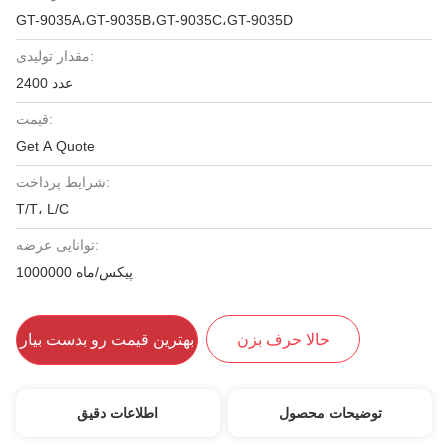
GT-9035A،GT-9035B،GT-9035C،GT-9035D
مقدار تولیدی:
2400 عدد
قیمت:
Get A Quote
شرایط پرداخت:
T/T، L/C
توانایی عرضه:
1000000 پيكس/ماه
حالا حرف بزن
بهترین قیمت رو بدست بیار
توضیحات محصول
اطلاعات دقیق