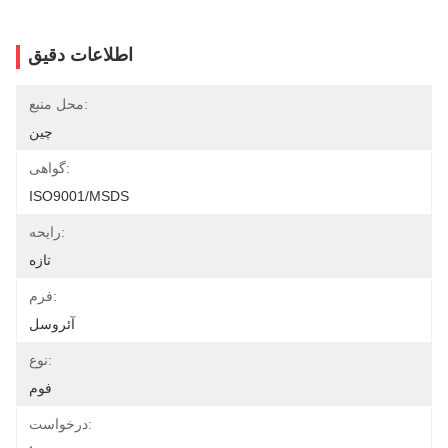
اطلاعات دقیق
محل منبع:
چین
گواهی:
ISO9001/MSDS
رایحه:
تازه
فرم:
آئروسل
نوع:
فوم
درخواست: