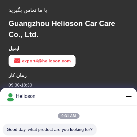
با ما تماس بگیرید
Guangzhou Helioson Car Care
Co., Ltd.
ایمیل
export4@helioson.com
زمان کار
09:30-18:30
Helioson
آدرس ما
آدرس شرکت
9:31 AM
اتاق 1801-1803، ساختمان A3، گرینلند مرکزی پلازا، منطقه
Huangpu، گوانگژو، چین
Good day, what product are you looking for?