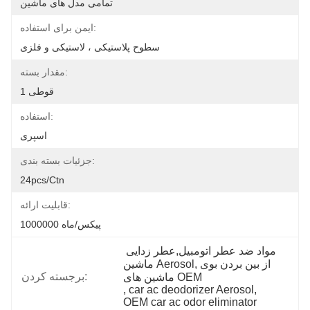
تمامی مدل های ماشین
ایمن برای استفاده:
سطوح پلاستیکی ، لاستیکی و فلزی
مقدار بسته:
1 قوطی
استفاده:
اسپری
جزئیات بسته بندی:
24pcs/ctn
قابلیت ارائه:
1000000 پيكس/ماه
مواد ضد عطر اتومبیل,عطر زدایی 
ماشین Aerosol,از بین بردن بوی 
برجسته کردن:
ماشین های OEM
, 
car ac deodorizer Aerosol
, 
OEM car ac odor eliminator