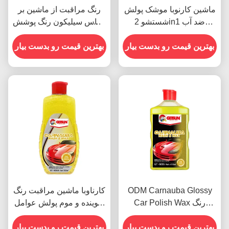
ماشین کارنوبا موشک پولش
رنگ مراقبت از ماشین بر
شستشو 2in1 ضد آب
اساس سیلیکون رنگ پوشش
مقاومت در برابر خراش
کریستالی موم ضد گرد و
بهترین قیمت رو بدست بیار
غبار 450g
بهترین قیمت رو بدست بیار
ODM Carnauba Glossy
کارناوبا ماشین مراقبت رنگ
Car Polish Wax رنگ
شوینده و موم پولش عوامل
خودرو
500ml OEM
بهترین قیمت رو بدست بیار
بهترین قیمت رو بدست بیار