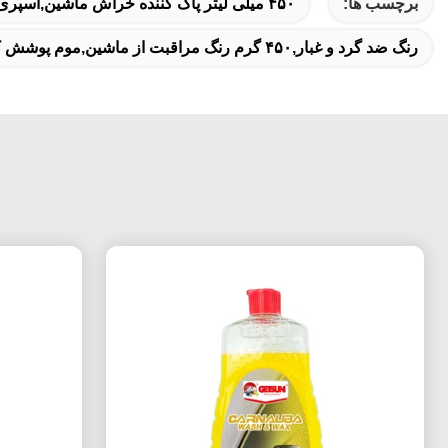
برچسب ها:
۴۵۰ میلی لیتر پاک کننده خراش ماشین,اسپری روان کننده چرخ دنده,حوله های فرعی از مایکروفیبر 40x40
رنگ ضد گرد و غبار,۴۵۰ گرم رنگ مراقبت از ماشین,موم پوشش کریستالی مبتنی بر سیلیکون