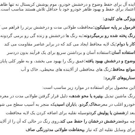
ایده آل برای حفظ وضوح و درخشش خودرو، موم پوشش کریستال نه تنها ظاهر را 
اعتماد برای حفظ و بهبود ظاهر خودرو خود با حداقل تلاش هستند مناسب است.
ویژگی های کلیدی:
فرمول بر پایه سیلیکون:
محافظت طولانی مدت و درخشش برتر را فراهم می ک
رنگ پخته شده رو برميگردونه:
به رنگ ها درخشش و زنده گی رو برمی گردونه
کار با دوام:
یک لایه محافظ ایجاد می کند که در برابر عناصر مقاومت می کند
استفاده آسان:
استفاده آسان و برداشتن سریع برای یک فرآیند بدون دردسر
وضوح و درخشش بهبود یافته:
عمق رنگ را بهبود می بخشد، و به طور کلی پایا
موانع محافظ:
رنگ های محافظی از آلاینده های محیطی، خاک و آب
سناریوهای کاربرد:
این محصول برای استفاده در موارد زیر مناسب است:
رنگ ماشين تبدیل به
تیره یا محو شده
به دلیل قرار گرفتن طولانی مدت در معرض
خودرو اغلب در معرض
خاک
,
گردو
، یا
باران اسیدی
که منجر به آسیب سطح می شو
بعد از
شستن یا پولیش کردن
وسیله نقلیه برای اضافه کردن یک لایه محافظت
چه موقع
درخشش درخشان را حفظ می کند.
روی رنگ در حالی که آن را از آلای
برای وسایل نقلیه ای که نیاز به
حفاظت طولانی مدت
و
رنگی صاف