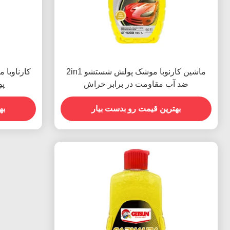
ماشین کارنوبا موشک پولش شستشو 2in1
کارناوبا 
ضد آب مقاومت در برابر خراش
پول
بهترین قیمت رو بدست بیار
به