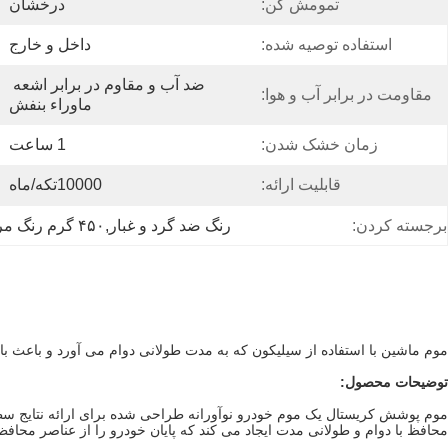
تمومش کن:
درخشان
استفاده توصیه شده:
داخل و خارج
ضد آب و مقاوم در برابر اشعه 
مقاومت در برابر آب و هوا:
ماوراء بنفش
زمان خشک شدن:
1 ساعت
قابلیت ارائه:
10000تکه/ماه
برجسته کردن:
رنگ ضد گرد و غبار,۴۵۰ گرم رنگ مراقبت از ماشین,موم پوشش کریستالی مبتنی بر سیلیکون
موم ماشین با استفاده از سیلیکون که به مدت طولانی دوام می آورد و باعث 
توضیحات محصول:
موم پوشش کریستال یک موم خودرو نوآورانه طراحی شده برای ارائه نتایج سطح
محافظ با دوام و طولانی مدت ایجاد می کند که پایان خودرو را از عناصر محاف