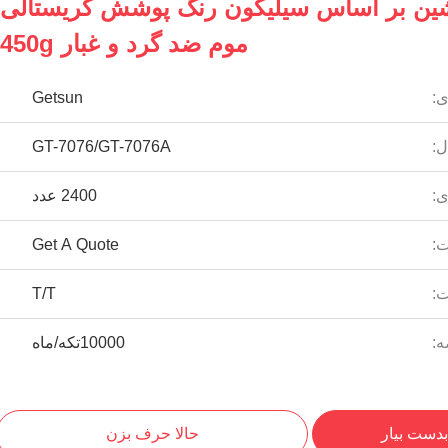
شین بر اساس سیلیکون رنگ پوشش کریستالی
موم ضد گرد و غبار 450g
ی:
Getsun
ل:
GT-7076/GT-7076A
ی:
2400 عدد
:
Get A Quote
ت:
T/T
ه:
10000تکه/ماه
بدست بیار
حالا حرف بزن