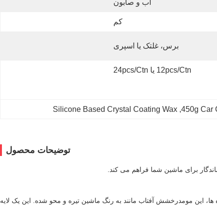
آب و صابون
کم
برس، غلتک یا اسپری
12pcs/ctn یا 24pcs/ctn
Silicone Based Crystal Coating Wax
, 
450g Car 
توضیحات محصول
ندگار برای ماشین شما فراهم می کند.
ها، این مومدرخشش آفتاب مانند به رنگ ماشین تیره و محو شده. این یک لایه