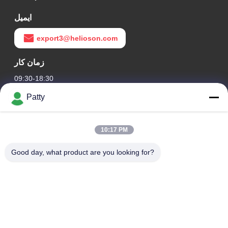
ایمیل
export3@helioson.com
زمان کار
09:30-18:30
Patty
آدرس ما
آدرس شرکت
10:17 PM
اتاق 1801-1803، ساختمان A3، گرینلند مرکزی پلازا، منطقه
Huangpu، گوانگژو، چین
Good day, what product are you looking for?
آدرس کارخانه
جاده لونگ دونگ شماره 8، پارک صنعتی با تکنولوژی بالا، منطقه
توسعه اقتصادی کنگوا، گوانگ دونگ، چین
تلفن
0086-20-87809255