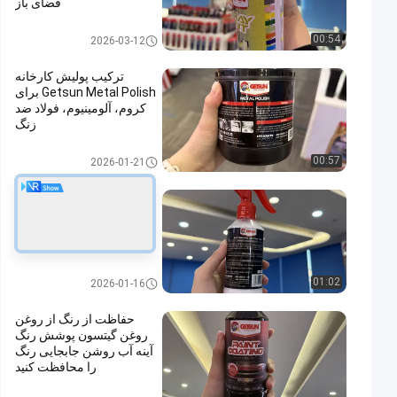
فضای باز
محصولات مراقبت از خودرو
00:54
2026-03-12
ترکیب پولیش کارخانه
Getsun Metal Polish برای
کروم، آلومینیوم، فولاد ضد
زنگ
محصولات مراقبت از خودرو
00:57
2026-01-21
GETSUN رنگ محافظ
ماشین سازگار با محیط
زیست اسپری فیلم پوشش
آب
محصولات مراقبت از خودرو
01:02
2026-01-16
حفاظت از رنگ از روغن
روغن گیتسون پوشش رنگ
آینه آب روشن جابجایی رنگ
را محافظت کنید