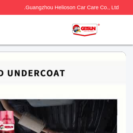
Guangzhou Helioson Car Care Co., Ltd.