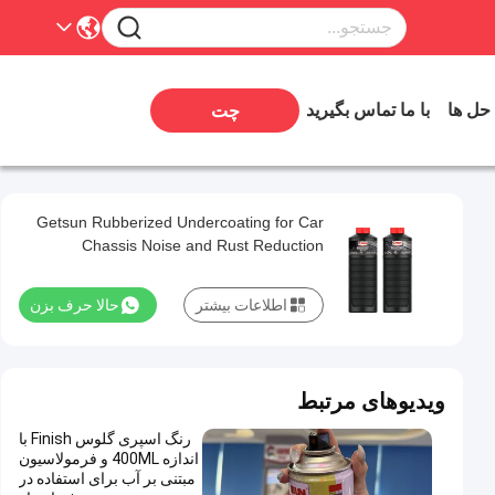
 حل ها
با ما تماس بگیرید
چت
Getsun Rubberized Undercoating for Car
Chassis Noise and Rust Reduction
Personalized Services
اطلاعات بیشتر
حالا حرف بزن
ویدیوهای مرتبط
رنگ اسپری گلوس Finish با
اندازه 400ML و فرمولاسیون
مبتنی بر آب برای استفاده در