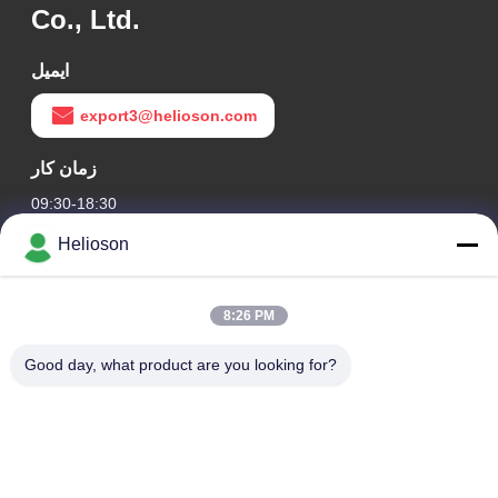
Co., Ltd.
ایمیل
export3@helioson.com
زمان کار
09:30-18:30
Helioson
آدرس ما
آدرس شرکت
8:26 PM
اتاق 1801-1803، ساختمان A3، گرینلند مرکزی پلازا، منطقه
Huangpu، گوانگژو، چین
Good day, what product are you looking for?
آدرس کارخانه
جاده لونگ دونگ شماره 8، پارک صنعتی با تکنولوژی بالا، منطقه
توسعه اقتصادی کنگوا، گوانگ دونگ، چین
تلفن